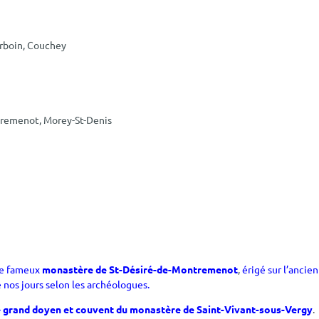
rboin, Couchey
tremenot, Morey-St-Denis
 le fameux
monastère de St-Désiré-de-Montremenot
,
érigé sur l’ancien
 nos jours selon les archéologues.
e grand doyen et couvent du monastère de Saint-Vivant-sous-Vergy
.