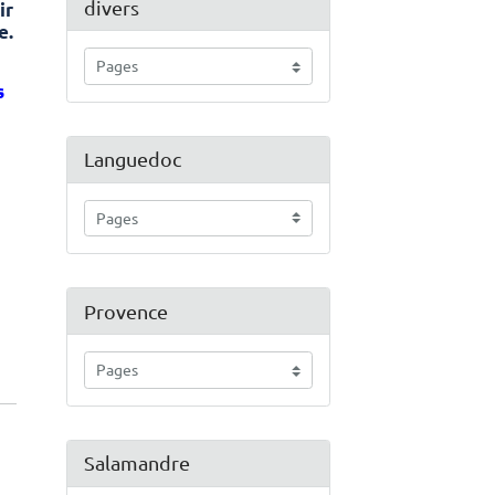
divers
ir
e.
s
Languedoc
Provence
Salamandre