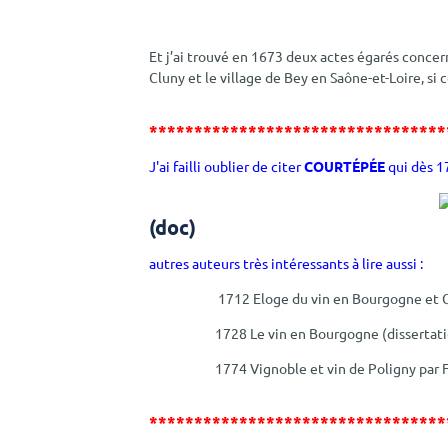
Et j’ai trouvé en 1673 deux actes égarés concern
Cluny et le village de Bey en Saône-et-Loire, si 
*********************************
J'ai failli oublier de citer
COURTÉPÉE
qui dès 17
(doc)
autres auteurs très intéressants à lire aussi :
1712 Eloge du vin en Bourgogne et Champa
1728 Le vin en Bourgogne (dissertation) p
1774 Vignoble et vin de Poligny par Fran
*********************************