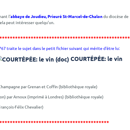
ant l’
abbaye de Joudieu, Prieuré St-Marcel-de-Chalon
du diocèse de
cela peut intéresser quelqu’un.
*************************************************
67 traite le sujet dans le petit fichier suivant qui mérite d'être lu:
COURTÉPÉE: le vin
gne par Grenan et Coffin (bibliothèque royale)
ar Arnoux (imprimé à Londres) (bibliothèque royale)
çois-Félix Chevalier)
******************************************