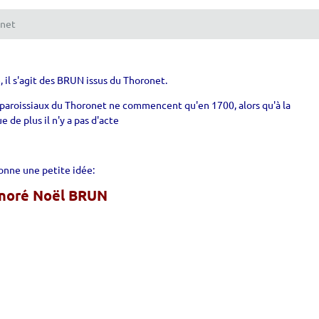
onet
é, il s'agit des BRUN issus du Thoronet.
re paroissiaux du Thoronet ne commencent qu'en 1700, alors qu'à la
de plus il n'y a pas d'acte
donne une petite idée:
noré Noël BRUN